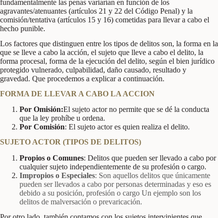
fundamentalmente las penas variarían en función de los
agravantes/atenuantes (artículos 21 y 22 del Código Penal) y la
comisión/tentativa (artículos 15 y 16) cometidas para llevar a cabo el
hecho punible.
Los factores que distinguen entre los tipos de delitos son, la forma en la
que se lleve a cabo la acción, el sujeto que lleve a cabo el delito, la
forma procesal, forma de la ejecución del delito, según el bien jurídico
protegido vulnerado, culpabilidad, daño causado, resultado y
gravedad. Que procedemos a explicar a continuación.
FORMA DE LLEVAR A CABO LA ACCION
Por
Omisió
n:
El sujeto actor no permite que se dé la conducta
que la ley prohíbe u ordena.
Por
Comisión
: El sujeto actor es quien realiza el delito.
SUJETO ACTOR (TIPOS DE DELITOS)
Propios o
C
omunes
: Delitos que pueden ser llevado a cabo por
cualquier sujeto independientemente de su profesión o cargo.
Impropios o
E
speciales
: Son aquellos delitos que únicamente
pueden ser llevados a cabo por personas determinadas y eso es
debido a su posición, profesión o cargo Un ejemplo son los
delitos de malversación o prevaricación.
Por otro lado, también contamos con los sujetos intervinientes que